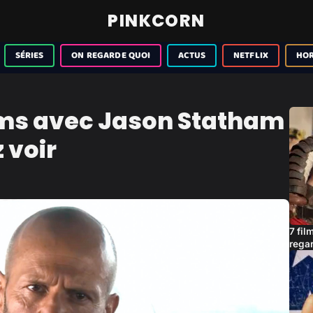
PINKCORN
SÉRIES
ON REGARDE QUOI
ACTUS
NETFLIX
HO
ilms avec Jason Statham
 voir
7 fil
rega