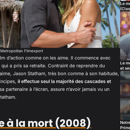
Le me
(Cla
Metropolitan Filmexport
film d’action comme on les aime. Il commence avec
Le me
r qui a pris sa retraite. Contraint de reprendre du
et sé
l aime, Jason Statham, très bon comme à son habitude,
rincipes,
il effectue seul la majorité des cascades et
sa partenaire à l’écran, assure n’avoir jamais vu un
Statham.
 à la mort (2008)
Notre
Prim