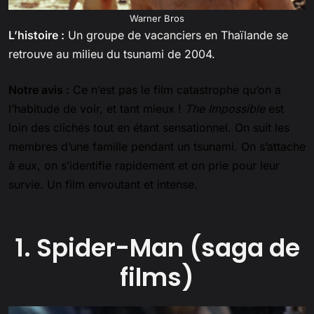
Warner Bros
L’histoire :
Un groupe de vacanciers en Thaïlande se
retrouve au milieu du tsunami de 2004.
Notre avis :
Ce n’est pas le film catastrophe qu’on a
l’habitude de voir, et tant mieux !
The Impossible
est
loin des clichés tout en étant sensationnel. On suit les
membres d’une famille pendant un tsunami. On s’attache
à eux, on s’identifie rapidement et on prie pour leur
survie. Un film envoutant et intense.
1. Spider-Man (saga de
films)