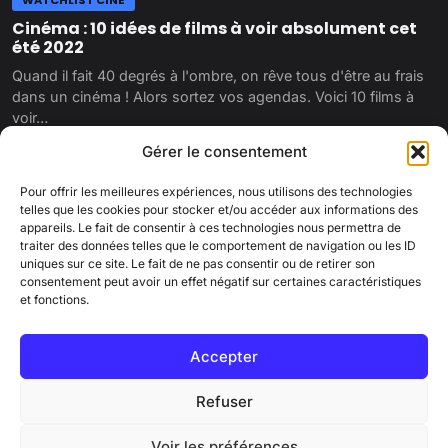
WATCHLIST CINÉ
Cinéma : 10 idées de films à voir absolument cet
été 2022
Quand il fait 40 degrés à l'ombre, on rêve tous d'être au frais
dans un cinéma ! Alors sortez vos agendas. Voici 10 films à
voir…
Gérer le consentement
1 juin 2022
Pour offrir les meilleures expériences, nous utilisons des technologies
telles que les cookies pour stocker et/ou accéder aux informations des
appareils. Le fait de consentir à ces technologies nous permettra de
traiter des données telles que le comportement de navigation ou les ID
uniques sur ce site. Le fait de ne pas consentir ou de retirer son
consentement peut avoir un effet négatif sur certaines caractéristiques
et fonctions.
PINKCORN
Accepter
Qui sommes-nous ?
Contactez-nous
Mentions légales
Charte éditoriale
Cookies
Politique de confidentialité
Refuser
© 2026 Pinkcorn.fr - Tous droits réservés
Voir les préférences