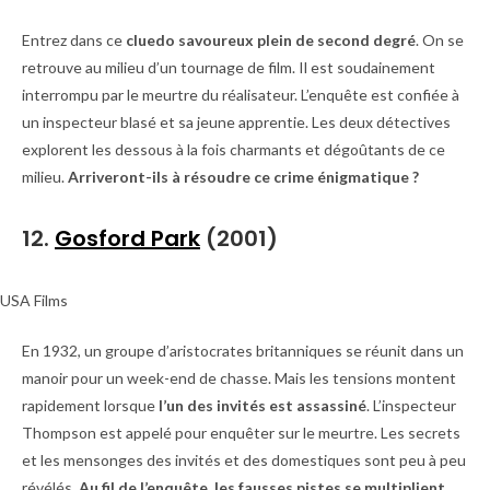
Entrez dans ce
cluedo savoureux plein de second degré
. On se
retrouve au milieu d’un tournage de film. Il est soudainement
interrompu par le meurtre du réalisateur. L’enquête est confiée à
un inspecteur blasé et sa jeune apprentie. Les deux détectives
explorent les dessous à la fois charmants et dégoûtants de ce
milieu.
Arriveront-ils à résoudre ce crime énigmatique ?
12.
Gosford Park
(2001)
USA Films
En 1932, un groupe d’aristocrates britanniques se réunit dans un
manoir pour un week-end de chasse. Mais les tensions montent
rapidement lorsque
l’un des invités est assassiné
. L’inspecteur
Thompson est appelé pour enquêter sur le meurtre. Les secrets
et les mensonges des invités et des domestiques sont peu à peu
révélés.
Au fil de l’enquête, les fausses pistes se multiplient
,