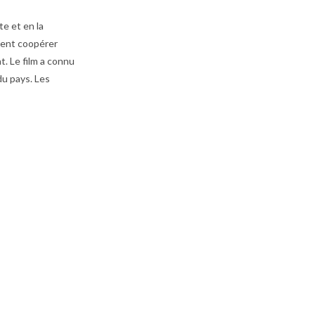
te et en la
ivent coopérer
. Le film a connu
du pays. Les