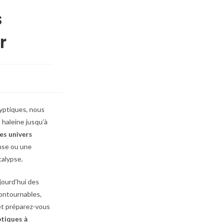
s
r
lyptiques, nous
 haleine jusqu’à
es univers
ense ou une
calypse.
jourd’hui des
contournables,
et préparez-vous
ptiques à