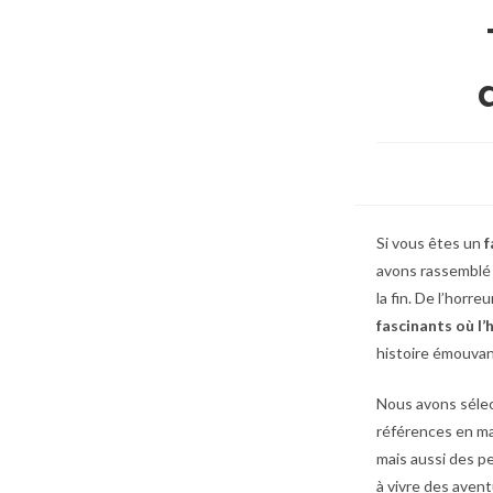
Si vous êtes un
f
avons rassemblé 
la fin. De l’horreu
fascinants où l’
histoire émouvan
Nous avons séle
références en ma
mais aussi des p
à vivre des aven