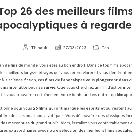
Top 26 des meilleurs film
apocalyptiques à regarde
Thibault
27/03/2023
Top
an de fins du monde
, vous êtes au bon endroit. Dans ce top films apoca
les meilleurs longs-métrages qui vous feront vibrer et vous tiendront en
r à la science-fiction,
ces films de l’apocalypse vous plongeront dans d
humanité lutte pour sa survie
. Que vous cherchiez un film d’action int
te, vous trouverez certainement votre bonheur dans notre top film apo
ctionné pour vous
26 films qui ont marqué les esprits
et qui restent au
tière de films post-apocalyptiques. Vous découvrirez des classiques in
erles méconnues du grand public. Alors, installez-vous confortablement 
tures extraordinaires avec
notre sélection des meilleurs films apocaly