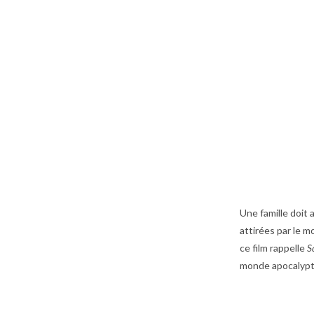
Une famille doit 
attirées par le mo
ce film rappelle
S
monde apocalypt