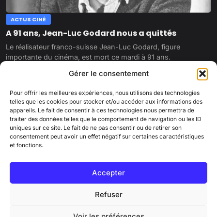
ACTUS CINÉ
A 91 ans, Jean-Luc Godard nous a quittés
Le réalisateur franco-suisse Jean-Luc Godard, figure
importante du cinéma, est mort ce mardi à 91 ans.
13 septembre 2022
Gérer le consentement
Pour offrir les meilleures expériences, nous utilisons des technologies
telles que les cookies pour stocker et/ou accéder aux informations des
appareils. Le fait de consentir à ces technologies nous permettra de
traiter des données telles que le comportement de navigation ou les ID
uniques sur ce site. Le fait de ne pas consentir ou de retirer son
consentement peut avoir un effet négatif sur certaines caractéristiques
et fonctions.
PINKCORN
Accepter
Qui sommes-nous ?
Contactez-nous
Mentions légales
Charte éditoriale
Cookies
Politique de confidentialité
Refuser
© 2026 Pinkcorn.fr - Tous droits réservés
Voir les préférences