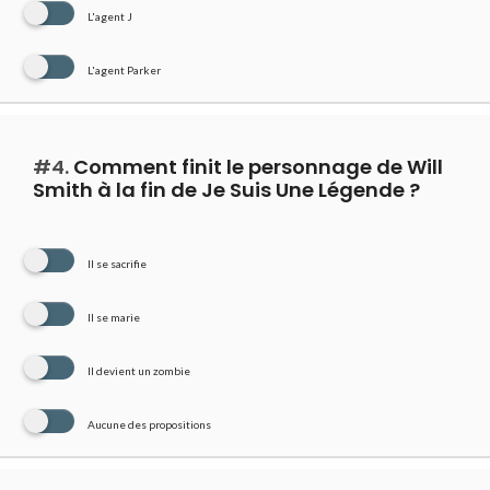
L'agent J
L'agent Parker
#4.
Comment finit le personnage de Will
Smith à la fin de Je Suis Une Légende ?
Il se sacrifie
Il se marie
Il devient un zombie
Aucune des propositions