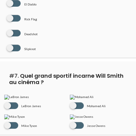
El Diablo
Rick Flag
Deadshot
Slipknot
#7.
Quel grand sportif incarne Will Smith
au cinéma ?
LeBron James
Mohamed Ali
Mike Tyson
Jesse Owens