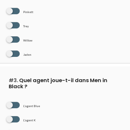
Pinkett
Trey
Willow
Jaden
#3.
Quel agent joue-t-il dans Men in
Black ?
L'agent Blue
L'agent K