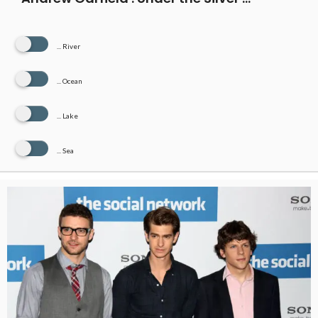
... River
... Ocean
... Lake
... Sea