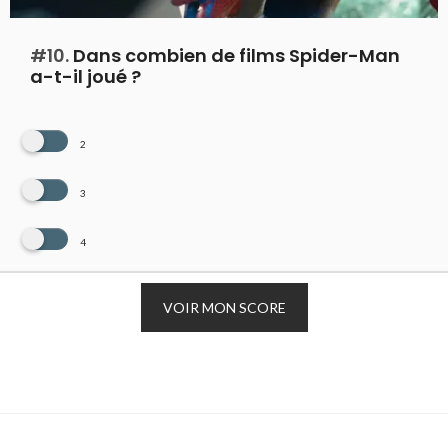
#10.
Dans combien de films Spider-Man
a-t-il joué ?
2
3
4
VOIR MON SCORE