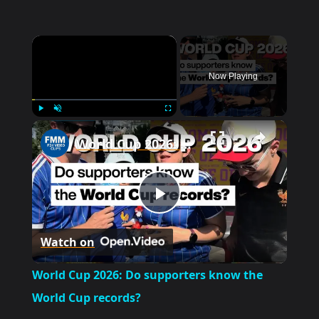
×
Now Playing
×
Play
Unmute
Fullscreen
World Cup 2026: Do supporters know the World Cup records?
P
Watch on
l
World Cup 2026: Do supporters know the
a
World Cup records?