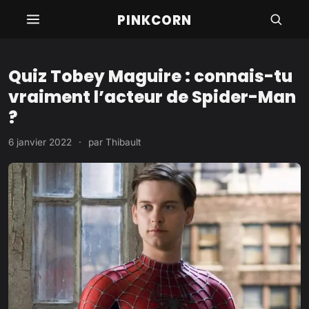
Aller
PINKCORN
au
contenu
Quiz Tobey Maguire : connais-tu
vraiment l’acteur de Spider-Man
?
6 janvier 2022
·
par
Thibault