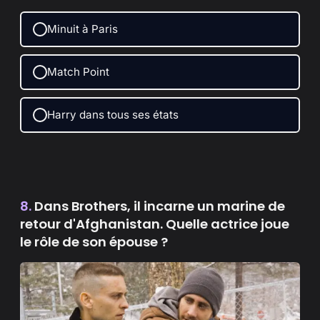
y
Minuit à Paris
V
Match Point
i
Harry dans tous ses états
d
e
8.
Dans Brothers, il incarne un marine de
retour d'Afghanistan. Quelle actrice joue
o
le rôle de son épouse ?