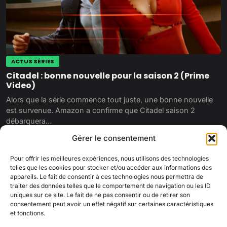
ACTUS SÉRIES
Citadel : bonne nouvelle pour la saison 2 (Prime
Video)
Alors que la série commence tout juste, une bonne nouvelle
est survenue. Amazon a confirme que Citadel saison 2
débarquera…
29 avril 2023
Gérer le consentement
Pour offrir les meilleures expériences, nous utilisons des technologies
telles que les cookies pour stocker et/ou accéder aux informations des
appareils. Le fait de consentir à ces technologies nous permettra de
traiter des données telles que le comportement de navigation ou les ID
uniques sur ce site. Le fait de ne pas consentir ou de retirer son
consentement peut avoir un effet négatif sur certaines caractéristiques
et fonctions.