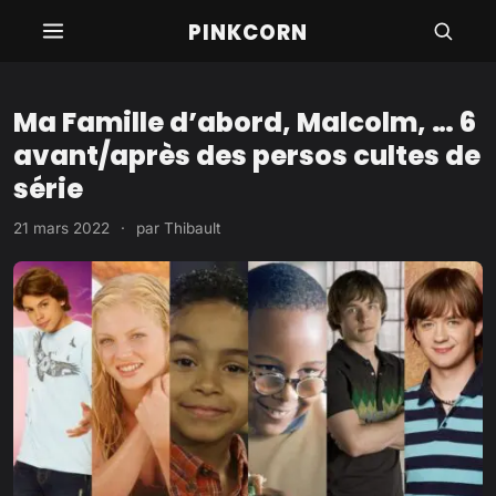
Aller
PINKCORN
au
contenu
Ma Famille d’abord, Malcolm, … 6
avant/après des persos cultes de
série
21 mars 2022
·
par
Thibault