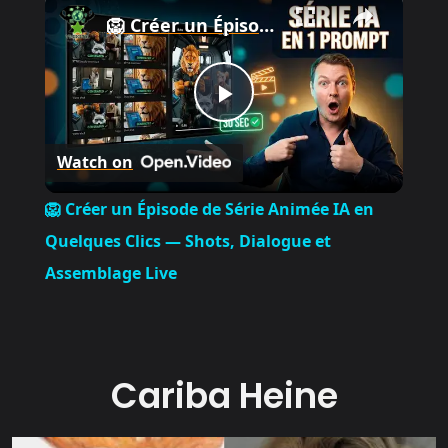
🦁 Créer un Épisode de Série Animée IA en Quelques Clics — Shots, Dialogue et Assemblage Live
P
Watch on
l
🦁 Créer un Épisode de Série Animée IA en
a
Quelques Clics — Shots, Dialogue et
Assemblage Live
y
V
Cariba Heine
i