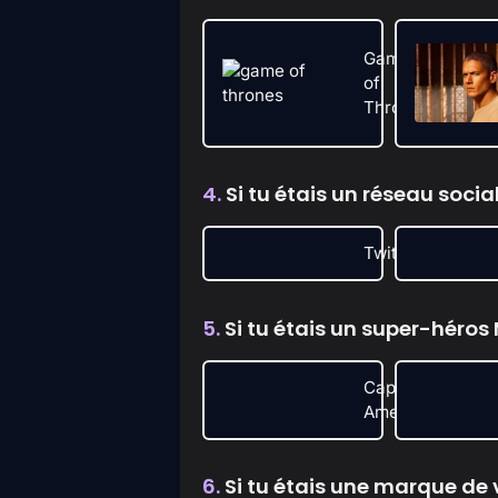
Game
of
Thrones
4.
Si tu étais un réseau social,
Twitter
5.
Si tu étais un super-héros M
Captain
America
6.
Si tu étais une marque de vo