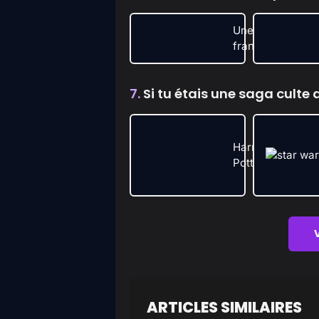
Une
française
7.
Si tu étais une saga culte de
Harry
Potter
ARTICLES SIMILAIRES