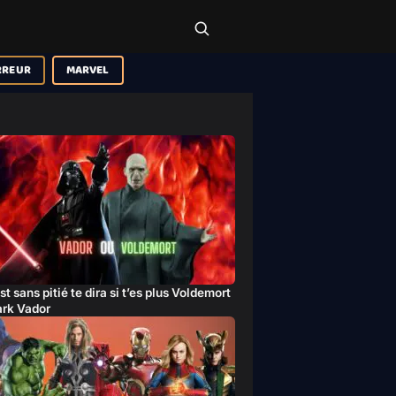
RREUR
MARVEL
st sans pitié te dira si t’es plus Voldemort
ark Vador