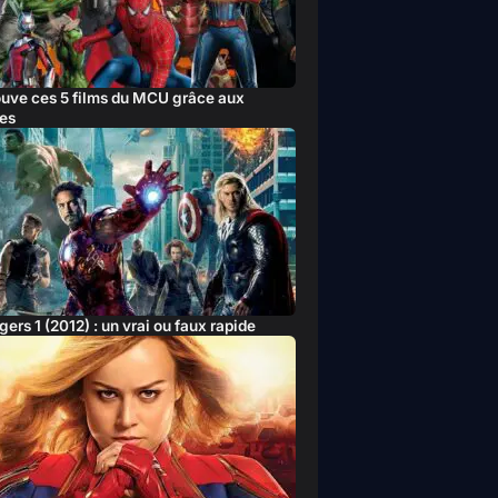
ouve ces 5 films du MCU grâce aux
es
ers 1 (2012) : un vrai ou faux rapide