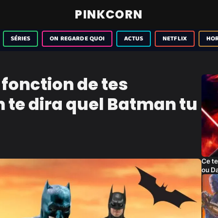
PINKCORN
SÉRIES
ON REGARDE QUOI
ACTUS
NETFLIX
HO
 fonction de tes
 te dira quel Batman tu
Ce te
ou D