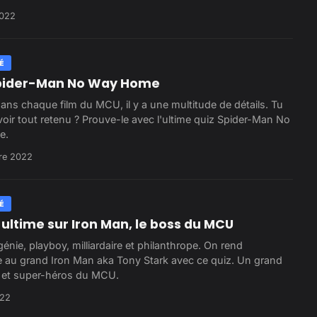
2022
É
pider-Man No Way Home
s chaque film du MCU, il y a une multitude de détails. Tu
oir tout retenu ? Prouve-le avec l'ultime quiz Spider-Man No
e.
re 2022
É
 ultime sur Iron Man, le boss du MCU
énie, playboy, milliardaire et philanthrope. On rend
au grand Iron Man aka Tony Stark avec ce quiz. Un grand
 et super-héros du MCU.
022