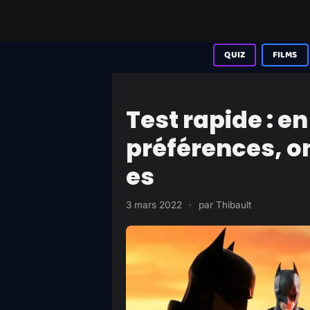
Aller
au
contenu
QUIZ
FILMS
Test rapide : en
préférences, on
es
3 mars 2022
·
par
Thibault