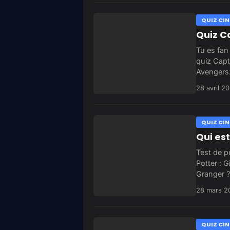
QUIZ CIN
Quiz C
Tu es fan
quiz Capt
Avengers
28 avril 2
QUIZ CIN
Qui est
Test de pe
Potter : 
Granger ?
28 mars 2
QUIZ CIN