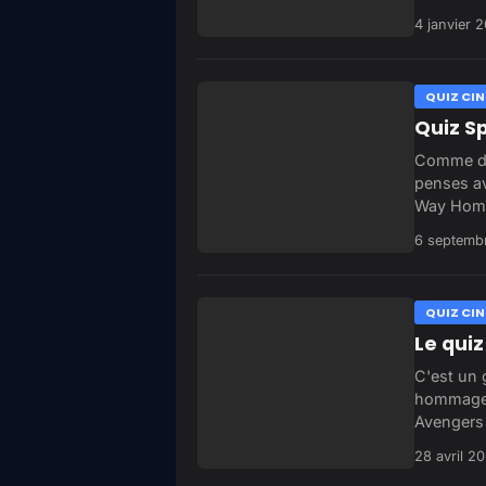
4 janvier 
QUIZ CIN
Quiz S
Comme dan
penses av
Way Hom
6 septemb
QUIZ CIN
Le quiz
C'est un g
hommage 
Avengers
28 avril 2