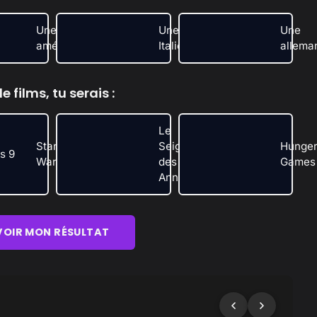
Une
Une
Une
américaine
Italienne
allema
 films, tu serais :
Le
Star
Seigneur
Hunge
Wars
des
Games
Anneaux
VOIR MON RÉSULTAT