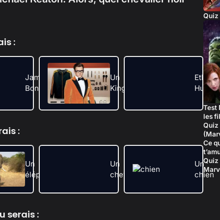
Quiz 
is :
James
Un
Ethan
Bond
Kingsman
Hunt
Test 
les f
Quiz 
ais :
(Mar
Ce qu
t’amu
Quiz 
Un
Un
Un
Marv
éléphant
cheval
chien
u serais :