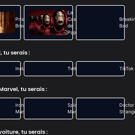
La
Prison
Casa
Breaki
Break
de
Bad
Papel
 tu serais :
Instagram
Twitch
TikTok
arvel, tu serais :
Iron
Spider-
Doctor
Man
Man
Strang
iture, tu serais :