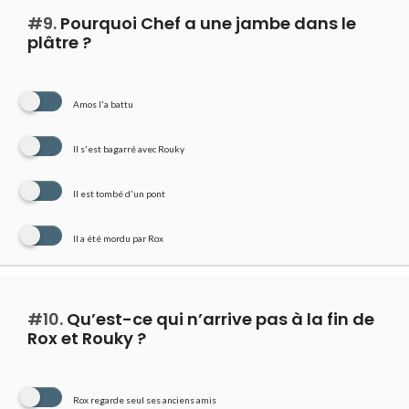
#9.
Pourquoi Chef a une jambe dans le
plâtre ?
Amos l'a battu
Il s'est bagarré avec Rouky
Il est tombé d'un pont
Il a été mordu par Rox
#10.
Qu’est-ce qui n’arrive pas à la fin de
Rox et Rouky ?
Rox regarde seul ses anciens amis