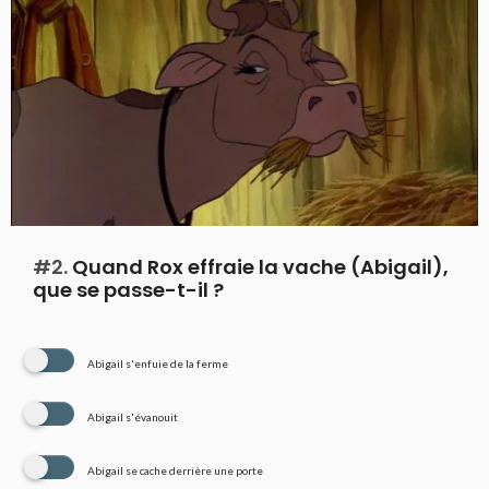
#2.
Quand Rox effraie la vache (Abigail),
que se passe-t-il ?
Abigail s'enfuie de la ferme
Abigail s'évanouit
Abigail se cache derrière une porte