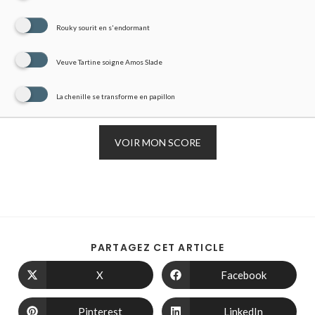
Rouky sourit en s'endormant
Veuve Tartine soigne Amos Slade
La chenille se transforme en papillon
VOIR MON SCORE
PARTAGEZ CET ARTICLE
X
Facebook
Pinterest
LinkedIn