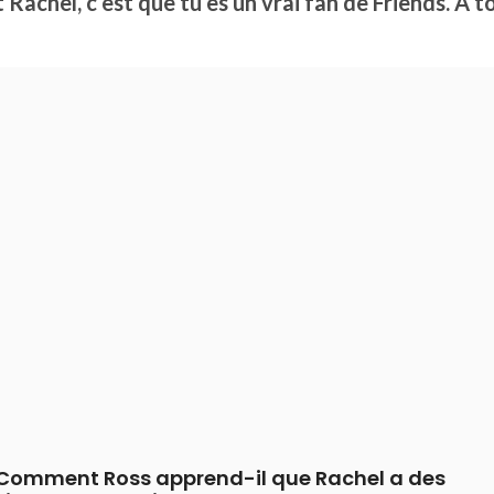
 Rachel, c’est que tu es un vrai fan de Friends. A to
Comment Ross apprend-il que Rachel a des