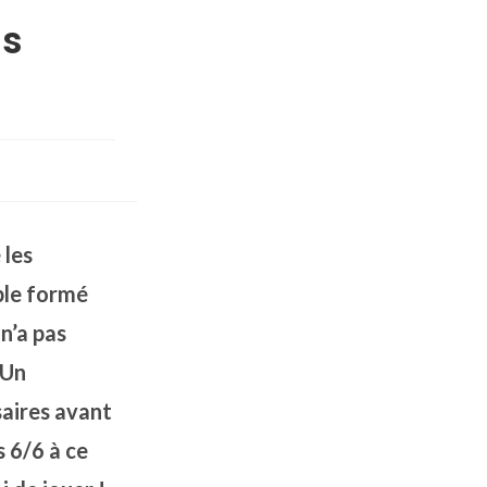
es
 les
uple formé
n’a pas
 Un
saires avant
s 6/6 à ce