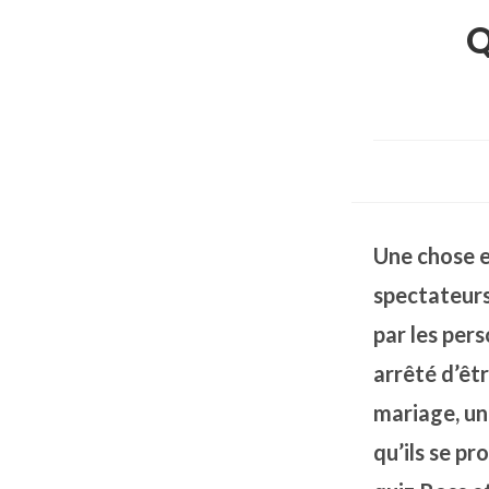
Q
Une chose e
spectateurs
par les per
arrêté d’êt
mariage, un
qu’ils se pr