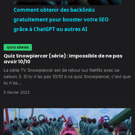
l
Comment obtenir des backlinks
a
gratuitement pour booster votre SEO
grâce à ChatGPT ou autres AI
y
QUIZ SÉRIES
V
Quiz Snowpiercer (série) : impossible de ne pas
avoir 10/10
La série TV Snowpiercer est de retour sur Netflix avec sa
i
saison 3. Si tu n'as pas 10/10 à ce quiz Snowpiercer, c'est que
tu n'as…
d
5 février 2022
e
o