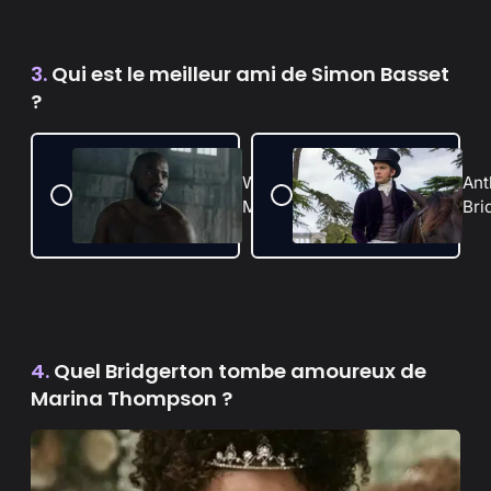
3.
Qui est le meilleur ami de Simon Basset
?
Will
Ant
Mondrich
Bri
4.
Quel Bridgerton tombe amoureux de
Marina Thompson ?