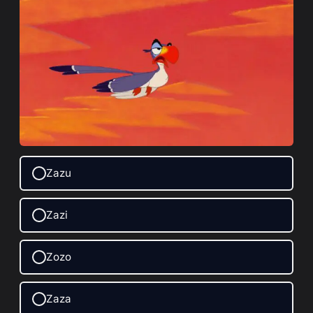
Zazu
Zazi
Zozo
Zaza