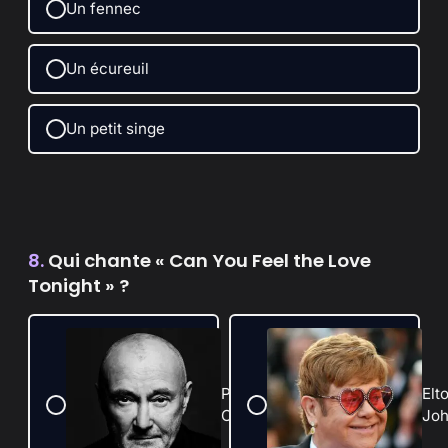
Un fennec
Un écureuil
Un petit singe
8.
Qui chante « Can You Feel the Love
Tonight » ?
Phil
Elt
Collins
Jo