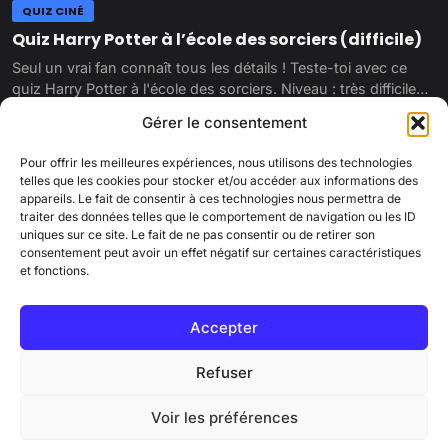
QUIZ CINÉ
Quiz Harry Potter à l’école des sorciers (difficile)
Seul un vrai fan connaît tous les détails ! Teste-toi avec ce
quiz Harry Potter à l'école des sorciers. Niveau : très difficile…
29 juin 2022
Gérer le consentement
Pour offrir les meilleures expériences, nous utilisons des technologies
telles que les cookies pour stocker et/ou accéder aux informations des
appareils. Le fait de consentir à ces technologies nous permettra de
traiter des données telles que le comportement de navigation ou les ID
uniques sur ce site. Le fait de ne pas consentir ou de retirer son
consentement peut avoir un effet négatif sur certaines caractéristiques
et fonctions.
PINKCORN
Accepter
Qui sommes-nous ?
Contactez-nous
Mentions légales
Charte éditoriale
Cookies
Politique de confidentialité
Refuser
© 2026 Pinkcorn.fr - Tous droits réservés
Voir les préférences
83L rue du Foix – 41000 Blois