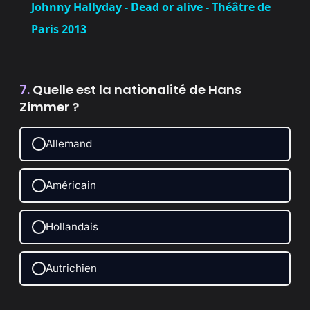
Johnny Hallyday - Dead or alive - Théâtre de
a
Paris 2013
y
7.
Quelle est la nationalité de Hans
Zimmer ?
V
Allemand
i
Américain
d
Hollandais
e
Autrichien
o