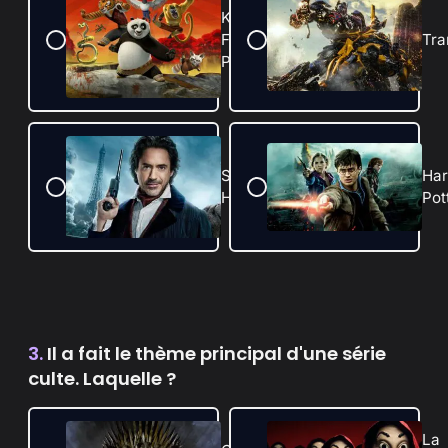
Kung
Fu
Tra
Panda
Sherlock
Har
Holmes
Pot
3.
Il a fait le thème principal d'une série
culte. Laquelle ?
La