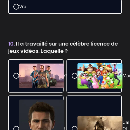
Vrai
10.
Il a travaillé sur une célèbre licence de
jeux vidéos. Laquelle ?
GTA
Mar
Cal
Uncharted
Of