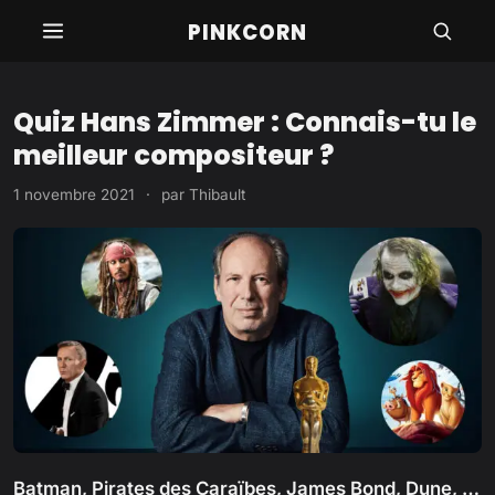
Aller
PINKCORN
au
contenu
Quiz Hans Zimmer : Connais-tu le
meilleur compositeur ?
1 novembre 2021
·
par
Thibault
Batman, Pirates des Caraïbes, James Bond, Dune, …