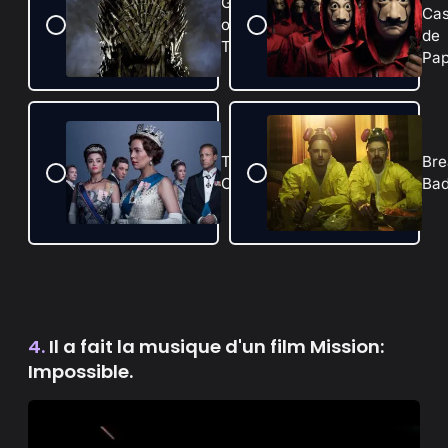
Game
Ca
of
de
Thrones
Pap
The
Bre
Crown
Ba
4.
Il a fait la musique d'un film Mission:
Impossible.